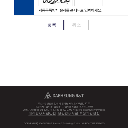
자동등록방지 숫자를 순서대로 입력하세요.
등록
취소
주소 : 경상남도 김해시 진례면 서부로 436번길 70-25
대표이사 : 김낙환, 김영환
사업자등록번호 : 615-81-24555
고객상담 : 82-55-345-6391
팩스 : 82-55-733-3391
대표메일 : daeheung@dhrnt.com
개인정보처리방침
영상정보처리 운영관리방침
COPYRIGHT⒞DAEHEUNG Rubber & Technology Co.Ltd. All RIGHT RESERVED